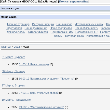
[
Сайт 7а класса МБОУ СОШ №2 г.Липецка
] [
Полная версия сайта
]
Форма входа
Меню сайта
Главная страница
История Липецка
Наша школа
История нашей школы
Поб
Видеозаписи
Наши достижения
Наше творчество
Наши обязанности
Гороск
Для родителей
Каталог файлов
Подготовка к ГИА
Подготовка к ЕГЭ
Подгото
Форум
Гостевая книга
Информация о сай
Главная
»
2012
»
Март
31 Марта, Суббота
15:33
31.03.12 Наши питомцы
(0)
30 Марта, Пятница
15:36
30.03.12 Памятка для учащихся "Проценты"
(0)
27 Марта, Вторник
20:55
27.03.12 День открытых дверей
(0)
19 Марта, Понедельник
20:58
19.03.12 "Математическая мозаика"
(0)